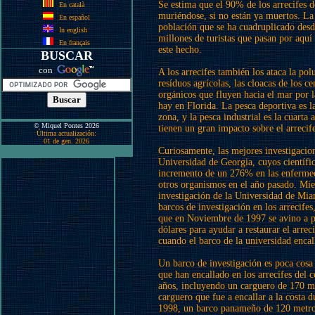
Se estima que el 90% de los arrecifes d
En català
muriéndose, si no están ya muertos. La
En español
población que se ha cuadruplicado desd
In english
millones de turistas que pasan por aqu
En français
este hecho.
BUSCAR
con
A los arrecifes también los ataca la pol
resíduos agrícolas, las cloacas de los c
orgánicos que fluyen hacia el mar por la
hay en Florida. La pesca deportiva es la
zona, y la pesca industrial es la cuart
© Miquel Pontes 2026
tienen un gran impacto sobre el arrecif
Última actualización:
01 de gen. 2026
Curiosamente, las mejores investigacion
Universidad de Georgia, cuyos científi
incremento de un 276% en las enfermed
otros organismos en el año pasado. Mien
investigación de la Universidad de Miam
barcos de investigación en los arrecif
que en Noviembre de 1997 se avino a pa
dólares para ayudar a restaurar el arr
cuando el barco de la universidad encall
Un barco de investigación es poca cosa
que han encallado en los arrecifes del
años, incluyendo un carguero de 170 me
carguero que fue a encallar a la costa 
1998, un barco panameño de 120 metros