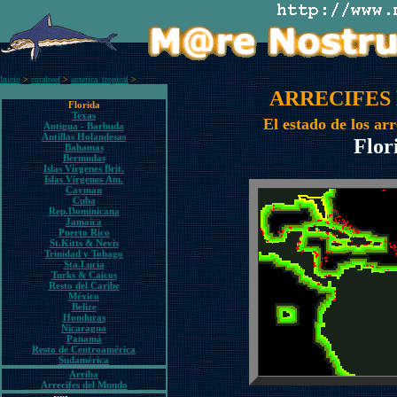
Inicio
>
coralreef
>
america_tropical
>
ARRECIFES
Florida
Texas
El estado de los arr
Antigua - Barbuda
Antillas Holandesas
Flor
Bahamas
Bermudas
Islas Vírgenes Brit.
Islas Vírgenes Am.
Cayman
Cuba
Rep.Dominicana
Jamaica
Puerto Rico
St.Kitts & Nevis
Trinidad y Tobago
Sta.Lucia
Turks & Caicos
Resto del Caribe
México
Belize
Honduras
Nicaragua
Panamá
Resto de Centroamérica
Sudamérica
Arriba
Arrecifes del Mundo