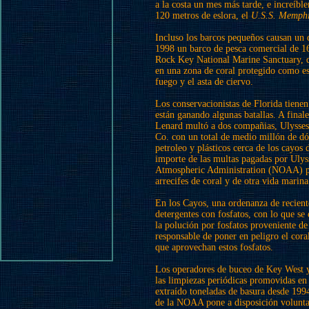
a la costa un mes más tarde, e increíb
120 metros de eslora, el
U.S.S. Memphi
Incluso los barcos pequeños causan un
1998 un barco de pesca comercial de 16
Rock Key National Marine Sanctuary, d
en una zona de coral protegido como es 
fuego y el asta de ciervo.
Los conservacionistas de Florida tiene
están ganando algunas batallas. A finale
Lenard multó a dos compañias, Ulysses
Co. con un total de medio millón de dól
petroleo y plásticos cerca de los cayos 
importe de las multas pagadas por Ulys
Atmospheric Administration (NOAA) par
arrecifes de coral y de otra vida marina
En los Cayos, una ordenanza de recient
detergentes con fosfatos, con lo que se
la polución por fosfatos proveniente de l
responsable de poner en peligro el cora
que aprovechan estos fosfatos.
Los operadores de buceo de Key West y
las limpiezas periódicas promovidas e
extraído toneladas de basura desde 19
de la NOAA pone a disposición voluntari