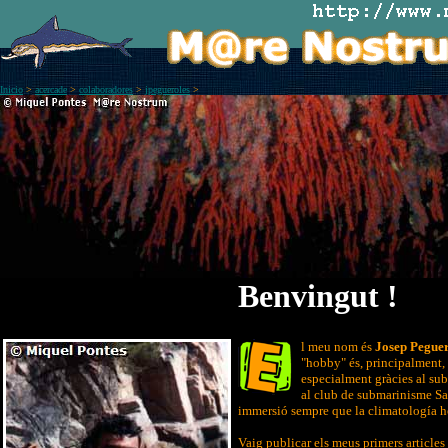
Inicio
>
acercade
>
colaboradores
>
jpegueroles
>
Benvingut !
l meu nom és
Josep Peguer
"hobby" és, principalment, 
especialment gràcies al sub
al club de submarinisme Sa
immersió sempre que la climatología h
Vaig publicar els meus primers articles