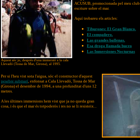
ACUSUB, promocionada pel meu club d
escriure sobre el mar.
Aquí trobareu els articles:
Tiburones: El Gran Blanco.
El compañero.
Las grandes ballenas.
Esa droga llamada buceo
Las Inmersiones Nocturnas
Aquest sóc jo, després d'una immersió a la cala
Llevadó (Tossa de Mar, Girona), al 1995.
Per si l'heu vist sota l'aigua, sóc el constructor d'aquest
pesebre submarí
, enfonsat a Cala Llevadó, Tossa de Mar
(Girona) el desembre de 1994, a una profunditat d'uns 12
metres.
A les últimes immersions hem vist que ja no queda gran
cosa, i és que el mar és totpoderós i res no se li resisteix...