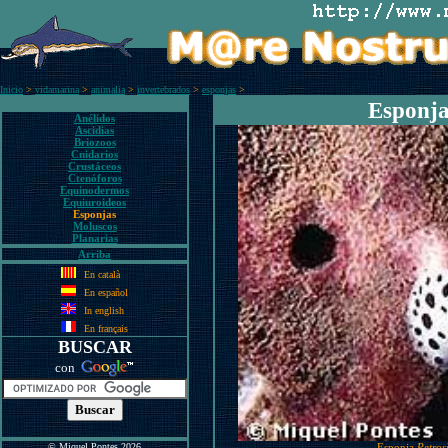
Inicio
>
vidamarina
>
animalia
>
invertebrados
>
esponjas
>
Esponja
Anélidos
Ascidias
Briozoos
Cnidarios
Crustáceos
Ctenóforos
Equinodermos
Equiuroideos
Esponjas
Moluscos
Planarias
Arriba
En català
En español
In english
En français
BUSCAR
con
© Miquel Pontes 2026
Esponja
Petrosi