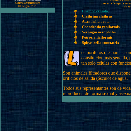
Última actualización:
por una "vaquita suiza
01 de gen. 2026
© Mi
Crambe crambe
Clathrina clathrus
Acanthella acuta
Chondrosia reniformis
Verongia aerophoba
Petrosia ficiformis
Spirastrella cunctatrix
os poríferos o esponjas son
constitución más sencilla, 
tan solo células con funcio
Son animales filtradores que disponen
orificios de salida (ósculo) de agua.
Todos sus representantes son de vida a
reproducen de forma sexual y asexua