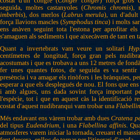
costat d'un congre (
Conger conger
) força gros 
seguida, moltes castanyoles (
Chromis chromis
), 
imberbis
), dos merlos (
Labrus merula
), un d'adult
força llavions mascles (
Symphodus tinca
) i molts sar
ens anàven seguint tota l'estona per aprofitar els
s'amaguen als sediments i que aixecàvem de tant en ta
Quant a invertebrats vam veure un solitari
Hyp
centímetres de longitud, força gran pels nudibr
acostumats i que es trobava a uns 12 metres de fond
fer unes quantes fotos, de seguida es va sentir
presència i va amagar els rinòfors i les brànquies, p
esperar a que els desplegués de nou. El fons que ens
i amb algues, uns dada sovint força important p
l'espècie, tot i que en aquest càs la identificació r
costat d'aquest nudibranqui vam trobar una
Flabelli
Més endavant ens vàrem trobar amb dues
Cratena p
del tipus
Eudendrium
, i una
Flabellina affinis
. Qu
atmosferes varem iniciar la tornada, creuant el massí
fent drecera- enlloc de tornar per l'itinerari d'anada.