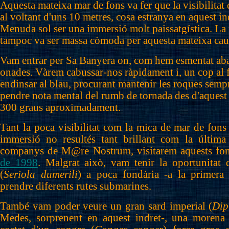
Aquesta mateixa mar de fons va fer que la visibilitat 
al voltant d'uns 10 metres, cosa estranya en aquest in
Menuda sol ser una immersió molt paissatgística. La 
tampoc va ser massa còmoda per aquesta mateixa cau
Vam entrar per Sa Banyera on, com hem esmentat aban
onades. Vàrem cabussar-nos ràpidament i, un cop al 
endinsar al blau, procurant mantenir les roques semp
pendre nota mental del rumb de tornada des d'aquest 
300 graus aproximadament.
Tant la poca visibilitat com la mica de mar de fons
immersió no resultés tant brillant com la últim
companys de M@re Nostrum, visitarem aquests fon
de 1998
. Malgrat això, vam tenir la oportunitat 
(
Seriola dumerili
) a poca fondària -a la primera
prendre diferents rutes submarines.
També vam poder veure un gran sard imperial (
Dip
Medes, sorprenent en aquest indret-, una morena 