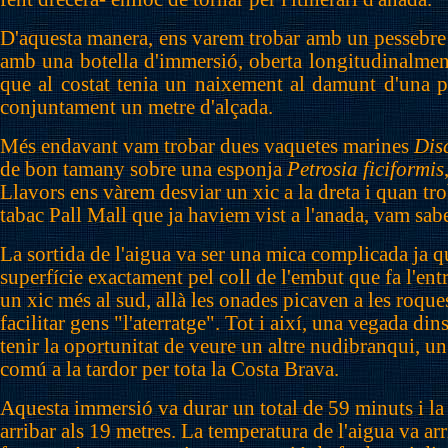
D'aquesta manera, ens varem trobar amb un pessebre
amb una botella d'immersió, oberta longitudinalmen
que al costat tenia un naixement al damunt d'una p
conjuntament un metre d'alçada.
Més endavant vam trobar dues vaquetes marines
Dis
de bon tamany sobre una esponja
Petrosia ficiformis
Llavors ens vàrem desviar un xic a la dreta i quan t
tabac Pall Mall que ja haviem vist a l'anada, vam sab
La sortida de l'aigua va ser una mica complicada ja q
superfície exactament pel coll de l'embut que fa l'ent
un xic més al sud, allà les onades picaven a les roque
facilitar gens "l'aterratge". Tot i així, una vegada d
tenir la oportunitat de veure un altre nudibranqui, u
comú a la tardor per tota la Costa Brava.
Aquesta immersió va durar un total de 59 minuts i l
arribar als 19 metres. La temperatura de l'aigua va arr