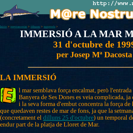
Inicio
>
nuestrascostas
>
cbbuceo
>
mmenuda
>
IMMERSIÓ A LA MAR 
31 d'octubre de 199
per Josep Mª Dacosta
LA IMMERSIÓ
l mar semblava força encalmat, però l'entrada i
Banyera de Ses Dones es veia complicada, ja 
i la seva forma d'embut concentra la força de
que quedaven restes de mar de fons, ja que la setmana
(concretament el
dilluns 25 d'octubre
) un temporal d
endur part de la platja de Lloret de Mar.