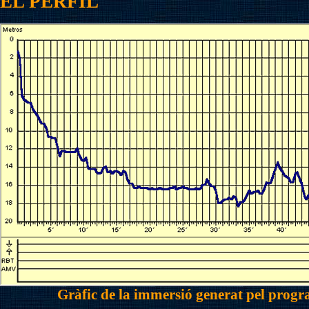
EL PERFIL
Gràfic de la immersió generat pel pr