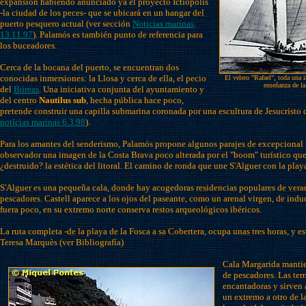
expansión habiendo anunciado ya el proyecto Ictiópolis
-la ciudad de los peces- que se ubicará en un hangar del
puerto pesquero actual (ver sección
Noticias marinas,
13.11.97
). Palamós es también punto de referencia para
los buceadores.
Cerca de la bocana del puerto, se encuentran dos
conocidas inmersiones: la Llosa y cerca de ella, el pecio
El velero "Rafael", toda una 
enseñanza de la
del
Bóreas
. Una iniciativa conjunta del ayuntamiento y
del centro
Nautilus sub
, hecha pública hace poco,
pretende construir una capilla submarina coronada por una escultura de Jesucristo d
notícias marinas 6.3.98
).
Para los amantes del senderismo, Palamós propone algunos parajes de excepcional 
observador una imagen de la Costa Brava poco alterada por el "boom" turístico qu
¿destruido? la estética del litoral. El camino de ronda que une S'Alguer con la play
S'Alguer es una pequeña cala, donde hay acogedoras residencias populares de veran
pescadores. Castell aparece a los ojos del paseante, como un arenal virgen, de indud
fuera poco, en su extremo norte conserva restos arqueológicos ibéricos.
La ruta completa -de la playa de la Fosca a sa Cobertera, ocupa unas tres horas, y es
Teresa Marquès (ver Bibliografía)
Cala Margarida mantie
de pescadores. Las terr
encantadoras y sirven 
un extremo a otro de l