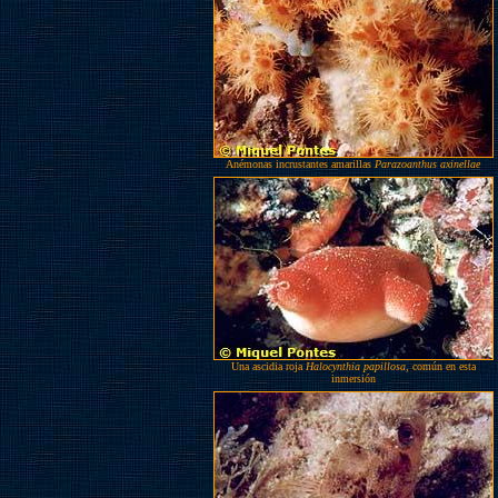
Anémonas incrustantes amarillas
Parazoanthus axinellae
Una ascidia roja
Halocynthia papillosa
, común en esta
inmersión