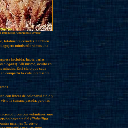
a introducida
Asparagopsis armata
ro, totalmente cerradas. También
 un agujero minúsculo vimos una
rpresa incluída: había varias
n elegans
). Allí mismo, oculto en
ras miradas. Está claro que cada
 en compartir la vida interesante
amos...
co con líneas de color azul cielo y
visto la semana pasada, pero las
microscópicos con volantines, uno
rsión bastante fiel (
Flabellina
puntas naranjas (
Cratena
una impasible vaquita suiza