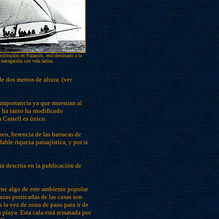
institución en Palamós, está destinado a la
 navegación con vela latina.
e dos metros de altura. (ver
importancia ya que muestran al
e ha tanto ha modificado
a Castell es único.
eo, herencia de las barracas de
able riqueza paisajística, y por si
tá descrita en la publicación de
ne algo de este ambiente popular
azas porticadas de las casas son
a la vez de zona de paso para ir de
a playa. Esta cala está rematada por