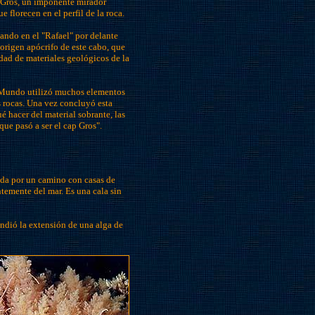
) Gros, un imponente mirador
 florecen en el perfil de la roca.
ando en el "Rafael" por delante
 origen apócrifo de este cabo, que
idad de materiales geológicos de la
 Mundo utilizó muchos elementos
as rocas. Una vez concluyó esta
é hacer del material sobrante, las
que pasó a ser el cap Gros".
ada por un camino con casas de
temente del mar. Es una cala sin
endió la extensión de una alga de