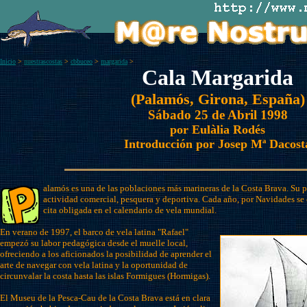
Inicio
>
nuestrascostas
>
cbbuceo
>
margarida
>
Cala Margarida
(Palamós, Girona, España)
Sábado 25 de Abril 1998
por Eulàlia Rodés
Introducción por Josep Mª Dacost
alamós es una de las poblaciones más marineras de la Costa Brava. Su p
actividad comercial, pesquera y deportiva. Cada año, por Navidades se 
cita obligada en el calendario de vela mundial.
En verano de 1997, el barco de vela latina "Rafael"
empezó su labor pedagógica desde el muelle local,
ofreciendo a los aficionados la posibilidad de aprender el
arte de navegar con vela latina y la oportunidad de
circunvalar la costa hasta las islas Formigues (Hormigas).
El Museu de la Pesca-Cau de la Costa Brava está en clara