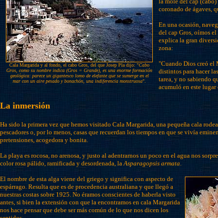
la mole del cap (cabo
coronado de ágaves, que
En una ocasión, naveg
del cap Gros, oímos el
explica la gran divers
zona:
"Cuando Dios creó el
Cala Margarida y al fondo, el cabo Gros, del que Josep Pla dijo: "
Cabo
Gros, como su nombre indica (Gros = Grande), es una enorme formación
distintos para hacer l
geológica: parece un gigantesco lomo de elefante que se sumerge en el
tarea, y no sabiendo qu
mar con un aire pesado y bonachón, una indiferencia monstruosa
".
acumuló en este lugar 
La inmersión
Ha sido la primera vez que hemos visitado Cala Margarida, una pequeña cala rode
pescadores o, por lo menos, casas que recuerdan los tiempos en que se vivía eminen
pretensiones, acogedora y bonita.
La playa es rocosa, no arenosa, y justo al adentrarnos un poco en el agua nos sorpr
color rosa pálido, ramificada y desordenada, la
Asparagopsis armata
.
El nombre de esta alga viene del griego y significa con aspecto de
espárrago. Resulta que es de procedencia australiana y que llegó a
nuestras costas sobre 1925. No éramos conscientes de haberla visto
antes, si bien la extensión con que la encontramos en cala Margarida
nos hace pensar que debe ser más común de lo que nos dicen los
sentidos.