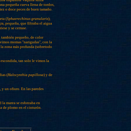
 una pequeña cueva llena de tordos,
iez o doce peces de buen tamaño.
eta (
Sphaerechinus granularis
);
a, pequeña, que filtraba el aigua
iese y se cerrase.
, también pequeño, de color
 vimos momas "narigudas", con la
n la zona más profunda (sobretodo
e escondida, tan solo le vimos la
ias (
Halocynthia papillosa
) y de
 y un ofiuro. En las paredes
d la marea se esforzaba en
ta de plomo en el cinturón.