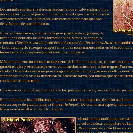
Decantándonos hacia la derecha, encontramos el tubo emisario, hoy
día en desuso, y lo seguimos un buen rato hasta que nos llevó a unas
formaciones rocosas lo bastante interesantes como para que nos
desviásemos de nuestro rumbo.
En este primer tramo, además de la gran planicie de algas que, de
La alg
hecho, nos ocultaba las otras formas de vida, vimos un cangrejo
ermitaño (
Dardanus calidus
) con dos anémonas (
Calliactis parasitica
) por sombre
vimos un congrio (
Conger conger
) entre unas rocas amontonadas en el fondo. En
babosa roja muy pequeña (
Parablennius sanguineus
).
Más adelante encontramos otro fragmento del tubo del emisario, en este caso con so
gambitas rojas y otras transparentes con manchas marrones y rallas negras (
Palaemo
el tubo, Daco había visto un gran congrio (
Conger conger
), pero se ocultó a nuest
submarinista ve y vive la inmersión de diferente forma, por mucho que se esfuercen
con la que se encuentran.
Continuamos la inmersión por la derecha: pasos entre rocas, rocas sobre las que pas
En lo referente a los nudibranquios, encontramos uno pequeño, de color azul electri
con un toque de gracia naranja (
Thuridilla hopei
). De esta misma especie habíamos 
líneas eran amarillas en vez de naranjas.
Además vimos nudibranquios casi 
de color violeta, compañero de inme
affinis
) y uno de color blanco con 
peregrina
). Aún mas, encontramos 