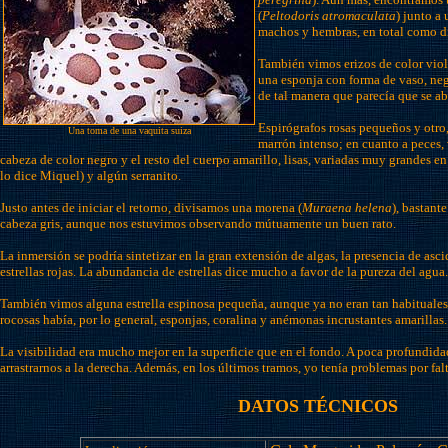
(
Peltodoris atromaculata
) junto a
machos y hembras, en total como d
También vimos erizos de color viol
una esponja con forma de vaso, negr
de tal manera que parecía que se abr
Espirógrafos rosas pequeños y otro
Una toma de una vaquita suiza
marrón intenso; en cuanto a peces,
cabeza de color negro y el resto del cuerpo amarillo, lisas, variadas muy grandes e
lo dice Miquel) y algún serranito.
Justo antes de iniciar el retorno, divisamos una morena (
Muraena helena
), bastant
cabeza gris, aunque nos estuvimos observando mútuamente un buen rato.
La inmersión se podría sintetizar en la gran extensión de algas, la presencia de ascid
estrellas rojas. La abundancia de estrellas dice mucho a favor de la pureza del agua.
También vimos alguna estrella espinosa pequeña, aunque ya no eran tan habituales,
rocosas había, por lo general, esponjas, coralina y anémonas incrustantes amarillas.
La visibilidad era mucho mejor en la superficie que en el fondo. A poca profundida
arrastrarnos a la derecha. Además, en los últimos tramos, yo tenía problemas por fal
DATOS TÉCNICOS