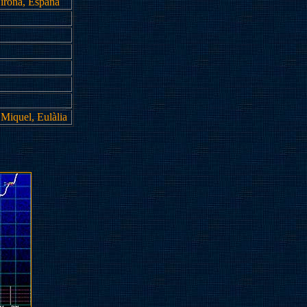
irona, España
 Miquel, Eulàlia