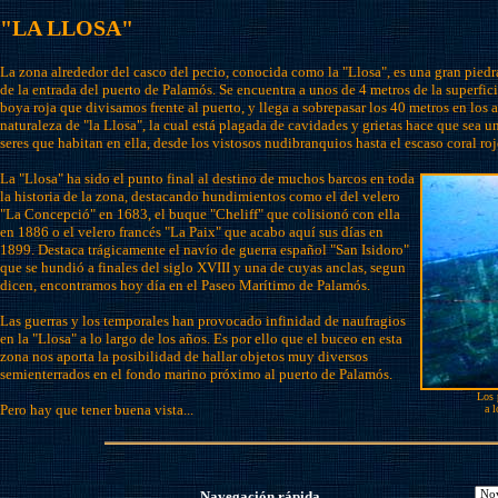
"LA LLOSA"
La zona alrededor del casco del pecio, conocida como la "Llosa", es una gran pied
de la entrada del puerto de Palamós. Se encuentra a unos de 4 metros de la superficie
boya roja que divisamos frente al puerto, y llega a sobrepasar los 40 metros en los 
naturaleza de "la Llosa", la cual está plagada de cavidades y grietas hace que sea 
seres que habitan en ella, desde los vistosos nudibranquios hasta el escaso coral roj
La "Llosa" ha sido el punto final al destino de muchos barcos en toda
la historia de la zona, destacando hundimientos como el del velero
"La Concepció" en 1683, el buque "Cheliff" que colisionó con ella
en 1886 o el velero francés "La Paix" que acabo aquí sus días en
1899. Destaca trágicamente el navío de guerra español "San Isidoro"
que se hundió a finales del siglo XVIII y una de cuyas anclas, segun
dicen, encontramos hoy día en el Paseo Marítimo de Palamós.
Las guerras y los temporales han provocado infinidad de naufragios
en la "Llosa" a lo largo de los años. Es por ello que el buceo en esta
zona nos aporta la posibilidad de hallar objetos muy diversos
semienterrados en el fondo marino próximo al puerto de Palamós.
Los 
Pero hay que tener buena vista...
a 
Navegación rápida