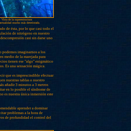
Vista de la superestructura
 actualidad mucho más deteriorada.
o de ésta, por lo que casi todo el
ulación de nitrógeno en nuestro
e descompresión casi sin darse uno
co podemos imaginarnos a los
en medio de la marejada para
cios tienen ese "algo" enigmático
dos. Es una sensación mágica.
ecir que es imprescindible efectuar
uen nuestras tablas o nuestro
ás añadir 3 minutos a 3 metros
tar en lo posible el síndrome de
no es nuestra única inmersión este
comendable aprender a dominar
vitar problemas a la hora de
ros de profundidad el control del