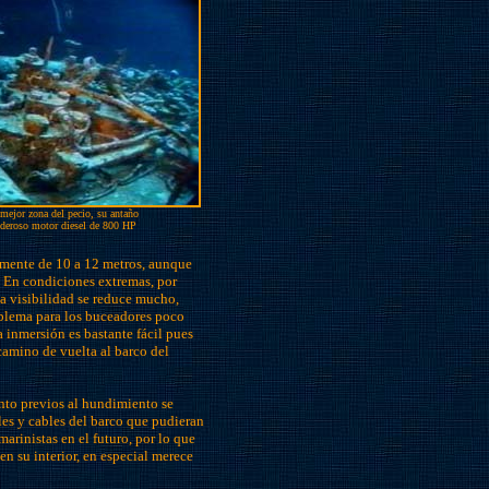
mejor zona del pecio, su antaño
deroso motor diesel de 800 HP
lmente de 10 a 12 metros, aunque
. En condiciones extremas, por
la visibilidad se reduce mucho,
blema para los buceadores poco
 inmersión es bastante fácil pues
 camino de vuelta al barco del
nto previos al hundimiento se
les y cables del barco que pudieran
marinistas en el futuro, por lo que
en su interior, en especial merece