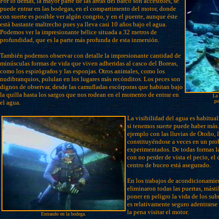
Por lo demás, la mayor parte de las áreas del barco son accesibles, se
puede entrar en las bodegas, en el compartimento del motor, donde
con suerte es posible ver algún congrio, y en el puente, aunque éste
está bastante maltrecho pues ya lleva casi 10 años bajo el agua.
Podemos ver la impresionante hélice situada a 32 metros de
profundidad, que es la parte más profunda de esta inmersión.
También podemos observar con detalle la impresionante cantidad de
minúsculas formas de vida que viven adheridas al casco del Boreas,
como los espirógrafos y las esponjas. Otros animales, como los
nudibranquios, pululan en los lugares más recónditos. Los peces son
dignos de observar, desde las camufladas escórporas que habitan bajo
la quilla hasta los sargos que nos rodean en el momento de entrar en
La 
po
el agua.
La visibilidad del agua es habitua
si tenemos suerte puede haber más
ejemplo con las lluvias de Otoño, 
constituyéndose a veces en un pro
experimentados. De todas formas la
con no perder de vista el pecio, el
centro de buceo está asegurado.
En los trabajos de acondicionamie
eliminaron todas las puertas, másti
poner en peligro la vida de los sub
es relativamente seguro adentrarse 
la pena visitar el motor.
Entrando en la bodega.