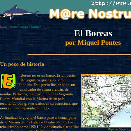
Inicio
>
buceo
>
pecios
>
boreas
>
El Boreas
por Miquel Pontes
Un poco de historia
l Boreas no es un barco. Es un pecio.
Esto significa que es un barco
hundido. Este pecio fue, en vida, un
remolcador de altura alemán, de
nombre Pellworn, que participó en la Segunda
Guerra Mundial con la Marina de su país,
resultando con graves daños en su estructura, que
nunca quedó reparada del todo.
Al finalizar la guerra el barco pasó a formar parte
de la Marina de los Estados Unidos, donde fue
rebautizado como USN102 y destinado a sencillas
Mapa de Palamós y s