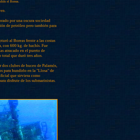
ndido el Boreas.
ven.
prado por una oscura sociedad
ión de petróleo pero también para
uró al Boreas frente a las costas
a, con 600 kg. de hachís. Fue
ías atracado en el puerto de
total que duró tres años.
r dos clubes de buceo de Palamós,
os para hundirlo en la "Llosa" de
ificial que sirviera como
para disfrute de los submarinistas.