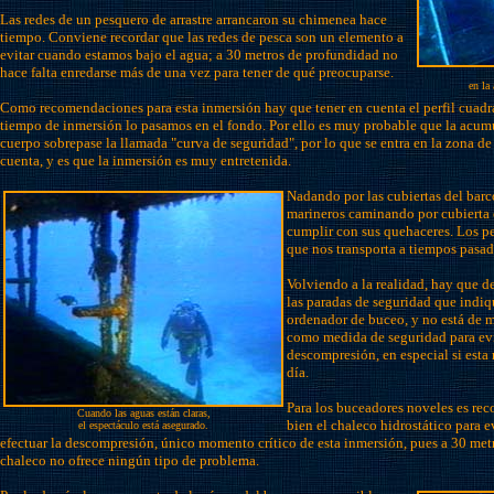
Las redes de un pesquero de arrastre arrancaron su chimenea hace
tiempo. Conviene recordar que las redes de pesca son un elemento a
evitar cuando estamos bajo el agua; a 30 metros de profundidad no
hace falta enredarse más de una vez para tener de qué preocuparse.
en la
Como recomendaciones para esta inmersión hay que tener en cuenta el perfil cuadrad
tiempo de inmersión lo pasamos en el fondo. Por ello es muy probable que la acum
cuerpo sobrepase la llamada "curva de seguridad", por lo que se entra en la zona d
cuenta, y es que la inmersión es muy entretenida.
Nadando por las cubiertas del bar
marineros caminando por cubierta 
cumplir con sus quehaceres. Los pe
que nos transporta a tiempos pasa
Volviendo a la realidad, hay que d
las paradas de seguridad que indiq
ordenador de buceo, y no está de m
como medida de seguridad para evi
descompresión, en especial si esta 
día.
Para los buceadores noveles es re
Cuando las aguas están claras,
bien el chaleco hidrostático para e
el espectáculo está asegurado.
efectuar la descompresión, único momento crítico de esta inmersión, pues a 30 met
chaleco no ofrece ningún tipo de problema.