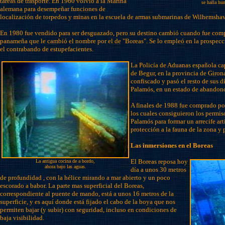
tareas de trasporte. En 1960 volvió a la Marina
se halla hu
alemana para desempeñar funciones de
localización de torpedos y minas en la escuela de armas submarinas de Wilhemsha
En 1980 fue vendido para ser desguazado, pero su destino cambió cuando fue com
panameña que le cambió el nombre por el de "Boreas". Se lo empleó en la prospecc
el contrabando de estupefacientes.
La Policía de Aduanas española capt
de Begur, en la provincia de Giron
confiscado y pasó el resto de sus d
Palamós, en un estado de abandono 
A finales de 1988 fue comprado po
los cuales consiguieron los permis
Palamós para formar un arrecife art
protección a la fauna de la zona y 
Las inmersiones en el Boreas
El Boreas reposa hoy
La antigua cocina de a bordo,
ahora bajo las aguas.
día a unos 30 metros
de profundidad , con la hélice mirando a mar abierto y un poco
escorado a babor. La parte mas superficial del Boreas,
correspondiente al puente de mando, está a unos 16 metros de la
superficie, y es aquí donde está fijado el cabo de la boya que nos
permiten bajar (y subir) con seguridad, incluso en condiciones de
baja visibilidad.