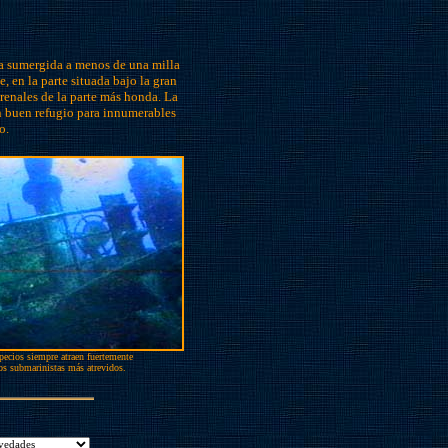
ra sumergida a menos de una milla
, en la parte situada bajo la gran
arenales de la parte más honda. La
un buen refugio para innumerables
o.
pecios siempre atraen fuertemente
los submarinistas más atrevidos.