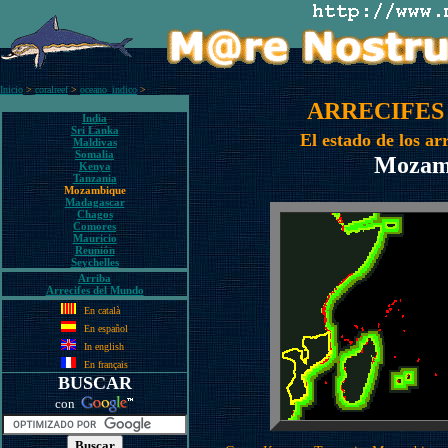
Inicio
>
coralreef
>
oceano_indico
>
ARRECIFES
India
Sri Lanka
El estado de los ar
Maldivas
Somalia
Mozam
Kenya
Tanzania
Mozambique
Madagascar
Chagos
Comores
Mauricio
Reunión
Seychelles
Arriba
Arrecifes del Mundo
En català
En español
In english
En français
BUSCAR
con