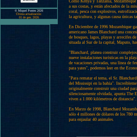
Como Kenya y Tanzania, Mozambique tie
a sus costas, y están afectados de la mi
© Miquel Pontes 2026
coral, pesca con explosivos, eutrofizaci
Última actualización:
la agricultura, y algunas causa únicas t
01 de gen. 2026
En Diciembre de 1996 Mozambique gara
americano James Blanchard una concesi
de bosques, lagos, playas y arrecifes de
situada al Sur de la capital, Maputo, ha
"Blanchard, planea construir complejos
nueve instalaciones turísticas en la pla
de vacaciones privadas, una línea de fer
para yates", podemos leer en the Econo
"Para rematar el tema, el Sr. Blanchard.
del Mississipi en la bahía". Increíblem
originalmente construir una ciudad para 
silenciosamente olvidada, apunta The E
viven a 1.000 kilómetros de distancia".
En Marzo de 1998, Blanchard Mozambiq
sólo 4 millones de dólares de los 780 
para enjaular 40 animales.