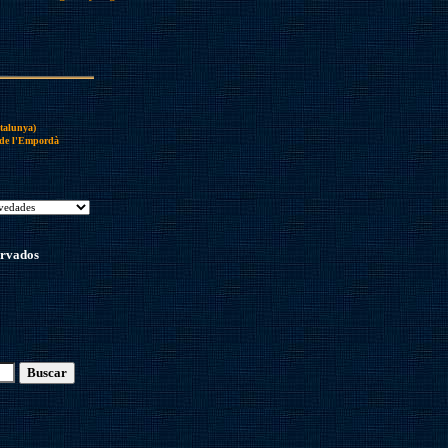
atalunya)
 de l'Empordà
ervados