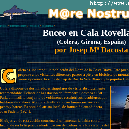
Inicio
>
nuestrascostas
>
cbbuceo
>
rovellada
>
Buceo en Cala Rovell
(Colera, Girona, España)
por Josep Mª Dacosta
olera es una tranquila población del Norte de la Costa Brava. Este pueb
propone a los visitantes diferentes paseos a pie y en bicicleta de mont
varias opciones, la zona de Cap de Ras, la Veta Blanca y la popular Ca
Colera dispone de dos miradores singulares de visita absolutamente
recomendable. Delante de la estación del ferrocarril, destaca el Art-
Park, un insólito conjunto de volúmenes escultóricos recubiertos por
baldosas de colores. Algunos de ellos evocan formas marineras como
peces y barcos. Es obra del artista local, de formación autodidacta,
Joan Padern (1924).
El objetivo de esta acción combina el ornamentar la bahía con el
hecho de ser la tarjeta de identificación de Colera para los viajeros del