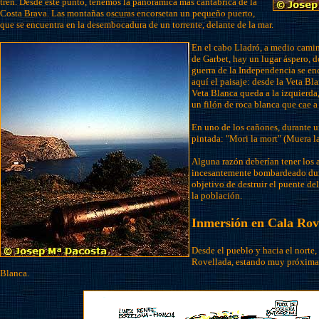
tren. Desde este punto, tenemos la panorámica más cantábrica de la
Costa Brava. Las montañas oscuras encorsetan un pequeño puerto,
que se encuentra en la desembocadura de un torrente, delante de la mar.
En el cabo Lladró, a medio camin
de Garbet, hay un lugar áspero, 
guerra de la Independencia se en
aquí el paisaje: desde la Veta Bl
Veta Blanca queda a la izquierda,
un filón de roca blanca que cae a
En uno de los cañones, durante 
pintada: "Mori la mort" (Muera l
Alguna razón deberían tener los a
incesantemente bombardeado dura
objetivo de destruir el puente de
la población.
Inmersión en Cala Rov
Desde el pueblo y hacia el norte, 
Rovellada, estando muy próxima 
Blanca.