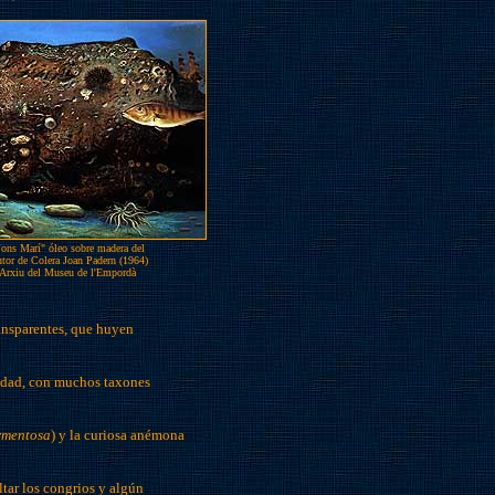
ons Marí" óleo sobre madera del
ntor de Colera Joan Padern (1964)
Arxiu del Museu de l'Empordà
ansparentes, que huyen
sidad, con muchos taxones
rmentosa
) y la curiosa anémona
ltar los congrios y algún