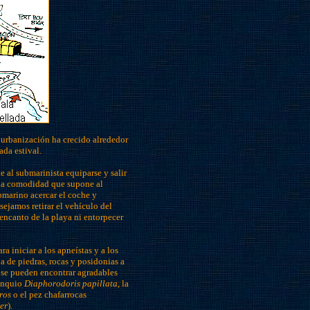
 urbanización ha crecido alrededor
da estival.
 al submarinista equiparse y salir
e la comodidad que supone al
bmarino acercar el coche y
sejamos retirar el vehículo del
 encanto de la playa ni entorpecer
a iniciar a los apneístas y a los
 de piedras, rocas y posidonias a
se pueden encontrar agradables
ranquio
Diaphorodoris papillata
, la
ros
o el pez chafarrocas
er
).