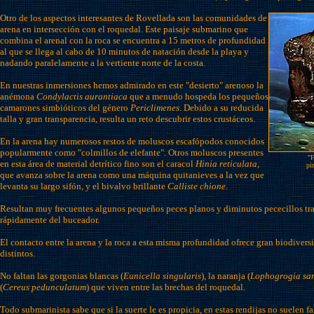
Otro de los aspectos interesantes de Rovellada son las comunidades de
arena en intersección con el roquedal. Este paisaje submarino que
combina el arenal con la roca se encuentra a 15 metros de profundidad
al que se llega al cabo de 10 minutos de natación desde la playa y
nadando paralelamente a la vertiente norte de la costa.
En nuestras inmersiones hemos admirado en este "desierto" arenoso la
anémona
Condylactis aurantiaca
que a menudo hospeda los pequeños
camarones simbióticos del género
Periclimenes
. Debido a su reducida
talla y gran transparencia, resulta un reto descubrir estos crustáceos.
En la arena hay numerosos restos de moluscos escafópodos conocidos
popularmente como "colmillos de elefante". Otros moluscos presentes
"F
en esta área de material detrítico fino son el caracol
Hinia reticulata
,
pi
que avanza sobre la arena como una máquina quitanieves a la vez que
levanta su largo sifón, y el bivalvo brillante
Calliste chione
.
Resultan muy frecuentes algunos pequeños peces planos y diminutos pececillos tr
rápidamente del buceador.
El contacto entre la arena y la roca a esta misma profundidad ofrece gran biodiver
distintos.
No faltan las gorgonias blancas (
Eunicella singularis
), la naranja (
Lophogrogia sa
(
Cereus pedunculatum
) que viven entre las brechas del roquedal.
Todo submarinista sabe que si la suerte le es propicia, en estas rendijas no suelen fa