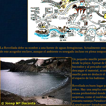
La Rovellada debe su nombre a una fuente de aguas ferruginosas. Actualmente una
de este acogedor enclave, aunque el ambiente es sosegado incluso en plena tempora
Un pequeño muelle permite
desde la playa. A pesar d
buceador y al pescador su
descargar el material, acon
muelle para no deslucir el
el espacio de los bañistas.
Rovellada es buen lugar par
niños. Hay una amplia zona
escasa profundidad donde 
sorpresas, como el nudib
planaria naranja
Pseudoce
(
Lepadogaster lepadogast