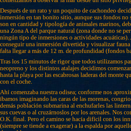
comenzamos a observar la mar desde un sitio privilegi
Después de un rato y un poquito de cachondeo decidi
inmersión en tan bonito sitio, aunque sus fondos no s
son en cantidad y tipología de animales marinos, deb
una Zona A del parque natural (zona donde no se per
ningún tipo de inmersiones o actividades acuáticas)
conseguir una inmersión divertida y visualizar fauna
falta llegar a más de 12 m. de profundidad (fondos b
Tras los 15 minutos de rigor que todos utilizamos par
neopreno y los distintos atalajes decidimos comenzar
hasta la playa por las escabrosas laderas del monte
con el coche.
Ahí comenzaba nuestra odisea; conforme nos aproxim
íbamos imaginando las caras de las morenas, congrio
demás población submarina al enchufarles las lintern
sus cuevas o al cruzárnoslos por los arenales. Nos co
O.K. final. Pero el camino se hacía difícil con los in
(siempre se tiende a exagerar) a la espalda por aquel