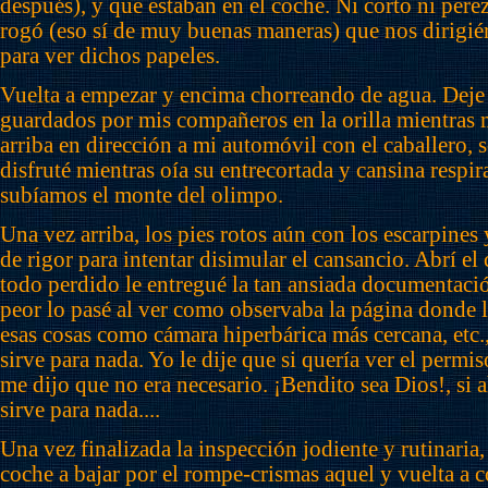
después), y que estaban en el coche. Ni corto ni per
rogó (eso sí de muy buenas maneras) que nos dirigié
para ver dichos papeles.
Vuelta a empezar y encima chorreando de agua. Deje 
guardados por mis compañeros en la orilla mientras 
arriba en dirección a mi automóvil con el caballero, 
disfruté mientras oía su entrecortada y cansina respi
subíamos el monte del olimpo.
Una vez arriba, los pies rotos aún con los escarpines 
de rigor para intentar disimular el cansancio. Abrí el
todo perdido le entregué la tan ansiada documentaci
peor lo pasé al ver como observaba la página donde 
esas cosas como cámara hiperbárica más cercana, etc.,
sirve para nada. Yo le dije que si quería ver el permi
me dijo que no era necesario. ¡Bendito sea Dios!, si 
sirve para nada....
Una vez finalizada la inspección jodiente y rutinaria, 
coche a bajar por el rompe-crismas aquel y vuelta a 