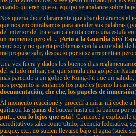
los poblados indios, sí ese gesto utilizado por los en
cuando quieren que su equipo se abalance sobre la por
Nos quería decir claramente que abandonáramos el est
que nos encontrábamos para atender sus palabras (¡y
del interior del traje tan calentita como una estufa e
un momento pero el ...
¡Arto a la Guardia Siví Esp
conciso; y no quería problemas con la autoridad de la
me propuse salir, despacio por si se arrepentían pero sa
Una vez fuera y dados los buenos días reglamentarios
del saludo militar, ese que simula una golpe de Katan
más parecido a un golpe de Kung-Fú que un saludo, 
nos preguntó si teníamos los papeles (como la canci
documentación, che che, los papeles de inmersión
Al momento reaccioné y procedí a mirar mi coche a la
quitaron las ganas de bucear hasta en la bañera por 
put..., con lo lejos que está!
. Comencé a explicarle 
acreditativos tales como título, licencia federativa, s
parque, etc., no suelen llevarse bajo el agua (suele ser