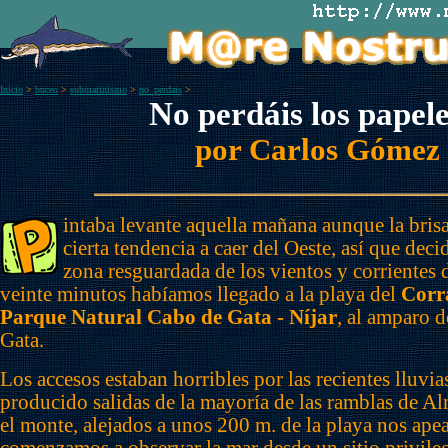
Inicio
>
buceo
>
submarinismo
>
no_perdais
>
No perdáis los papeles
por Carlos Gómez
intaba levante aquella mañana aunque la brisa 
cierta tendencia a caer del Oeste, así que dec
zona resguardada de los vientos y corrientes d
veinte minutos habíamos llegado a la playa del
Corr
Parque Natural Cabo de Gata - Níjar
, al amparo 
Gata.
Los accesos estaban horribles por las recientes lluvi
producido salidas de la mayoría de las ramblas de Al
el monte, alejados a unos 200 m. de la playa nos ap