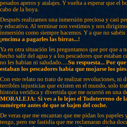
pesados aperos y atalajes. Y vuelta a esperar que el b
cabo de la boya.
Después realizamos una inmersión preciosa y casi pe
y educativa. Al terminar nos vestimos y nos dirigimo
inmersión como siempre hacemos. Y a que no sabéis qu
¡encima a pagarles las birras...!
Ya en otra situación les preguntamos que por que a 
hecho salir del agua y a los pescadores que estaban 
no les habían ni saludado.....
Su respuesta... Por que
estaban los pescadores había que mojarse los pies
Con este relato no trato de realizar revoluciones, ni d
terribles injusticias que existen en el mundo, solo tr
historia verídica y divertida que me ocurrió en una d
MORALEJA: Si ves a lo lejos el Todoterreno de l
sumérgete antes de que se bajen del coche.
De veras que me encantan que me pidan los papeles y
tengo, pero me fastidia que me reclamaran dicha do