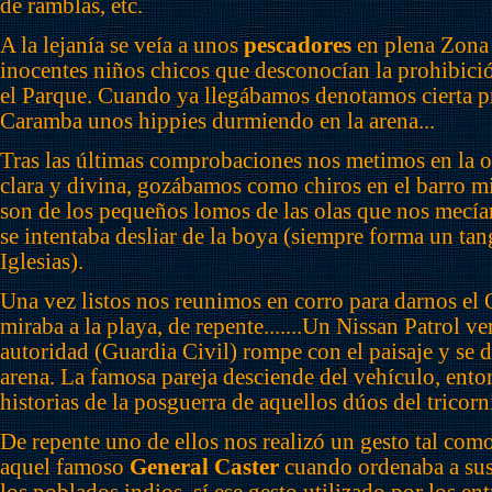
de ramblas, etc.
A la lejanía se veía a unos
pescadores
en plena Zona
inocentes niños chicos que desconocían la prohibició
el Parque. Cuando ya llegábamos denotamos cierta pre
Caramba unos hippies durmiendo en la arena...
Tras las últimas comprobaciones nos metimos en la or
clara y divina, gozábamos como chiros en el barro mi
son de los pequeños lomos de las olas que nos mecían
se intentaba desliar de la boya (siempre forma un tan
Iglesias).
Una vez listos nos reunimos en corro para darnos el 
miraba a la playa, de repente.......Un Nissan Patrol ve
autoridad (Guardia Civil) rompe con el paisaje y se d
arena. La famosa pareja desciende del vehículo, ento
historias de la posguerra de aquellos dúos del tricorn
De repente uno de ellos nos realizó un gesto tal como
aquel famoso
General Caster
cuando ordenaba a sus 