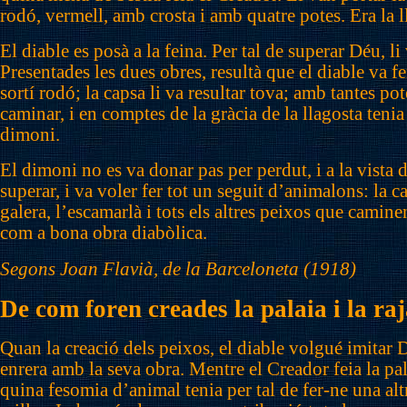
rodó, vermell, amb crosta i amb quatre potes. Era la l
El diable es posà a la feina. Per tal de superar Déu, li 
Presentades les dues obres, resultà que el diable va fe
sortí rodó; la capsa li va resultar tova; amb tantes po
caminar, i en comptes de la gràcia de la llagosta tenia
dimoni.
El dimoni no es va donar pas per perdut, i a la vista d
superar, i va voler fer tot un seguit d’animalons: la ca
galera, l’escamarlà i tots els altres peixos que camine
com a bona obra diabòlica.
Segons Joan Flavià, de la Barceloneta (1918)
De com foren creades la palaia i la ra
Quan la creació dels peixos, el diable volgué imitar 
enrera amb la seva obra. Mentre el Creador feia la pa
quina fesomia d’animal tenia per tal de fer-ne una al