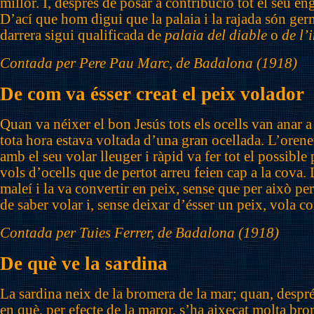
millor. I, després de posar a contribució tot el seu eng
D’ací que hom digui que la palaia i la rajada són ger
darrera sigui qualificada de
palaia del diable
o
de l’
Contada per Pere Pau Marc, de Badalona (1918)
De com va ésser creat el peix volador
Quan va néixer el bon Jesús tots els ocells van anar a 
tota hora estava voltada d’una gran ocellada. L’orenet
amb el seu volar lleuger i ràpid va fer tot el possible 
vols d’ocells que de pertot arreu feien cap a la cova
maleí i la va convertir en peix, sense que per això per
de saber volar i, sense deixar d’ésser un peix, vola c
Contada per Tuies Ferrer, de Badalona (1918)
De què ve la sardina
La sardina neix de la bromera de la mar; quan, despr
en què, per efecte de la maror, s’ha aixecat molta bro