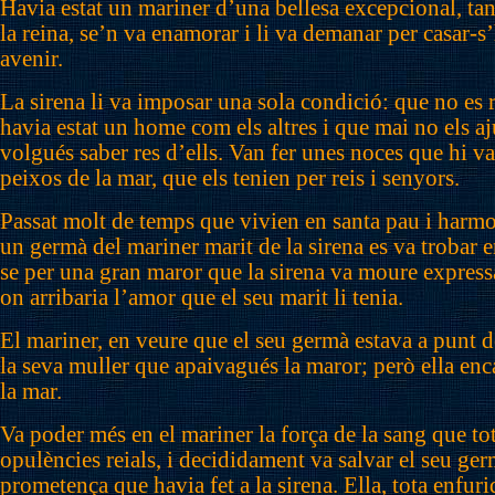
Havia estat un mariner d’una bellesa excepcional, tant
la reina, se’n va enamorar i li va demanar per casar-s’
avenir.
La sirena li va imposar una sola condició: que no es
havia estat un home com els altres i que mai no els aj
volgués saber res d’ells. Van fer unes noces que hi van
peixos de la mar, que els tenien per reis i senyors.
Passat molt de temps que vivien en santa pau i harmo
un germà del mariner marit de la sirena es va trobar e
se per una gran maror que la sirena va moure express
on arribaria l’amor que el seu marit li tenia.
El mariner, en veure que el seu germà estava a punt 
la seva muller que apaivagués la maror; però ella enc
la mar.
Va poder més en el mariner la força de la sang que tot
opulències reials, i decididament va salvar el seu ge
prometença que havia fet a la sirena. Ella, tota enfuri