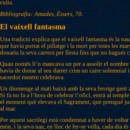
cuita.
Bibliografia: Amades, Éssers, 70.
El vaixell fantasma
Una tradició explica que el vaixell fantasma és la na
que havia portat el pillatge i la mort per totes les ma
donaria la seva carrera per llesta fins que no hagués 
Quan només li’n mancava un per a assolir el nombre d
havia de donar al seu darrer crim un caire solemnial 
sacerdot mentre celebrava.
Un diumenge al matí baixà amb la seva ferotge gent a
Si fa no fa a l’hora de celebrar l’ofici, entrà al templ
el moment què elevava el Sagrament, que prengué junt
al mar.
Per aquest sacrilegi està condemnat a haver de voltar
món, i la seva nau, en lloc de fer-se vella, cada dia é