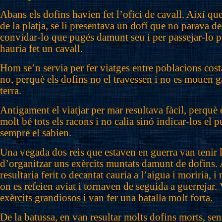
Abans els dofins havien fet l’ofici de cavall. Així qu
de la platja, se li presentava un dofí que no parava d
convidar-lo que pugés damunt seu i per passejar-lo p
hauria fet un cavall.
Hom se’n servia per fer viatges entre poblacions cost
no, perquè els dofins no el travessen i no es mouen g
terra.
Antigament el viatjar per mar resultava fàcil, perquè
molt bé tots els racons i no calia sinó indicar-los el p
sempre el sabien.
Una vegada dos reis que estaven en guerra van tenir 
d’organitzar uns exèrcits muntats damunt de dofins. 
resultaria ferit o decantat cauria a l’aigua i moriria, i
on es refeien aviat i tornaven de seguida a guerrejar.
exèrcits grandiosos i van fer una batalla molt forta.
De la batussa, en van resultar molts dofins morts, sen