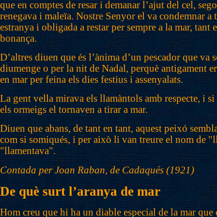
que en comptes de resar i demanar l’ajut del cel, sego
renegava i maleïa. Nostre Senyor el va condemnar a t
estranya i obligada a restar per sempre a la mar, tant
bonança.
D’altres diuen que és l’ànima d’un pescador que va so
diumenge o per la nit de Nadal, perquè antigament era
en mar per feina els dies festius i assenyalats.
La gent vella mirava els llamàntols amb respecte, i s
els ormeigs el tornaven a tirar a mar.
Diuen que abans, de tant en tant, aquest peixó sembl
com si somiqués, i per això li van treure el nom de "
"llamentava".
Contada per Joan Raban, de Cadaqués (1921)
De què surt l’aranya de mar
Hom creu que hi ha un diable especial de la mar que 