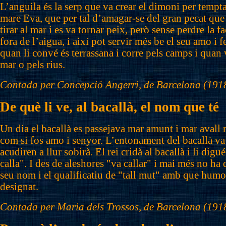
L’anguila és la serp que va crear el dimoni per tempta
mare Eva, que per tal d’amagar-se del gran pecat que
tirar al mar i es va tornar peix, però sense perdre la f
fora de l’aigua, i així pot servir més be el seu amo i f
quan li convé és terrassana i corre pels camps i quan v
mar o pels rius.
Contada per Concepció Angerri, de Barcelona (191
De què li ve, al bacallà, el nom que té
Un dia el bacallà es passejava mar amunt i mar avall
com si fos amo i senyor. L’entonament del bacallà va 
acudiren a llur sobirà. El rei cridà al bacallà i li di
calla". I des de aleshores "va callar" i mai més no ha d
seu nom i el qualificatiu de "tall mut" amb que humo
designat.
Contada per Maria dels Trossos, de Barcelona (191