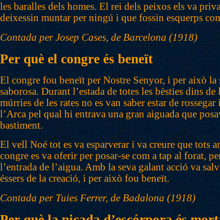
les baralles dels homes. El rei dels peixos els va pri
deixessin muntar per ningú i que fossin esquerps com 
Contada per Josep Cases, de Barcelona (1918)
Per què el congre és beneït
El congre fou beneït per Nostre Senyor, i per això la 
saborosa. Durant l’estada de totes les bèsties dins de
múrries de les rates no es van saber estar de rossegar i
l’Arca pel qual hi entrava una gran aiguada que posav
bastiment.
El vell Noé tot es va esparverar i va creure que tots a
congre es va oferir per posar-se com a tap al forat, per
l’entrada de l’aigua. Amb la seva galant acció va salva
éssers de la creació, i per això fou beneït.
Contada per Tuies Ferrer, de Badalona (1918)
Per què la picada d’escórpora és mort