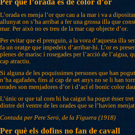
Per què l’orada és de color d’or
L’orada es menja l’or que cau a la mar i va a diposit
allunyat on s’ha arribat a fer una grossa illa que const
mar. Per això no es treu de la mar cap objecte d’or.
Per evitar que el prenguin, a la vora d’aquesta illa s
fa un oratge que impedeix d’arribar-hi. L’or es prese
plenes de marisc i rosegades per l’acció de l’aigua, que
cap atractiu.
Si alguna de les poquíssimes persones que han pogut a
n’ha agafades, fins al cap de set anys no se li han tor
orades son menjadores d’or i d’ací el bonic color daur
L’únic or que tal com hi ha caigut ha pogut ésser tret 
dintre del ventre de les orades que se l’havien menja
Contada per Pere Seró, de la Figuera (1918)
Per què els dofins no fan de cavall