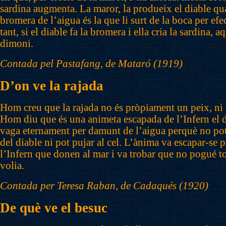
sardina augmenta. La maror, la produeix el diable qua
bromera de l’aigua és la que li surt de la boca per efec
tant, si el diable fa la bromera i ella cria la sardina, aq
dimoni.
Contada pel Pastafang, de Mataró (1919)
D’on ve la rajada
Hom creu que la rajada no és pròpiament un peix, ni 
Hom diu que és una animeta escapada de l’Infern el d
vaga eternament per damunt de l’aigua perquè no pot
del diable ni pot pujar al cel. L’ànima va escapar-se p
l’Infern que donen al mar i va trobar que no pogué to
volia.
Contada per Teresa Raban, de Cadaqués (1920)
De què ve el besuc