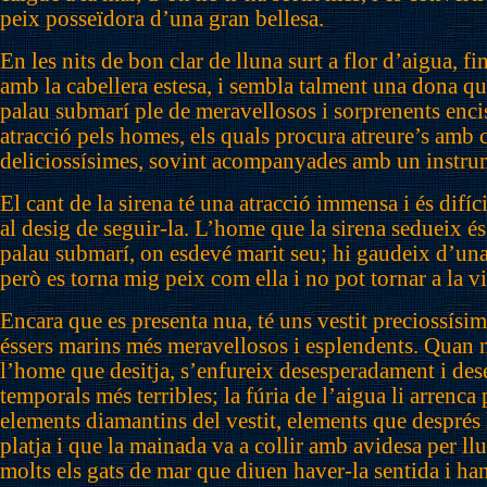
peix posseïdora d’una gran bellesa.
En les nits de bon clar de lluna surt a flor d’aigua, fi
amb la cabellera estesa, i sembla talment una dona q
palau submarí ple de meravellosos i sorprenents enci
atracció pels homes, els quals procura atreure’s amb
deliciossísimes, sovint acompanyades amb un instru
El cant de la sirena té una atracció immensa i és difíc
al desig de seguir-la. L’home que la sirena sedueix és
palau submarí, on esdevé marit seu; hi gaudeix d’una 
però es torna mig peix com ella i no pot tornar a la vi
Encara que es presenta nua, té uns vestit preciossísim
éssers marins més meravellosos i esplendents. Quan n
l’home que desitja, s’enfureix desesperadament i des
temporals més terribles; la fúria de l’aigua li arrenca 
elements diamantins del vestit, elements que després l
platja i que la mainada va a collir amb avidesa per l
molts els gats de mar que diuen haver-la sentida i han