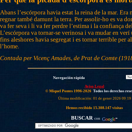
Abans l’escórpora havia estat la reina de la mar. Era 
regnar també damunt la terra. Per assolir-ho es va do
va fer seva i li va fer perdre l’estima i la confiança de
L’escórpora va tornar-se verinosa i va mudar en verí 
fins aleshores havia segregat i es tornar terrible per al
l’home.
Contada per Vicenç Amades, de Prat de Comte (191
Navegación rápida
Aviso Legal
© Miquel Pontes 1996-2026
Todos los derechos res
Última modificación: 01 de gener 2026 09:19
Hemos recibido
15.308.147
visitas
BUSCAR
con