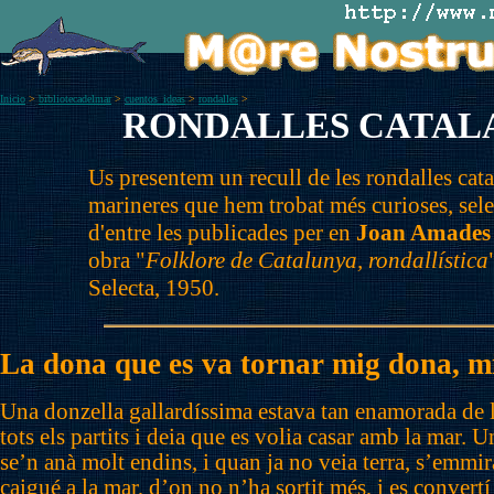
Inicio
>
bibliotecadelmar
>
cuentos_ideas
>
rondalles
>
RONDALLES CATAL
Us presentem un recull de les rondalles cat
marineres que hem trobat més curioses, sel
d'entre les publicades per en
Joan Amades
obra "
Folklore de Catalunya, rondallística
Selecta, 1950.
La dona que es va tornar mig dona, m
Una donzella gallardíssima estava tan enamorada de 
tots els partits i deia que es volia casar amb la mar. 
se’n anà molt endins, i quan ja no veia terra, s’emmir
caigué a la mar, d’on no n’ha sortit més, i es conver