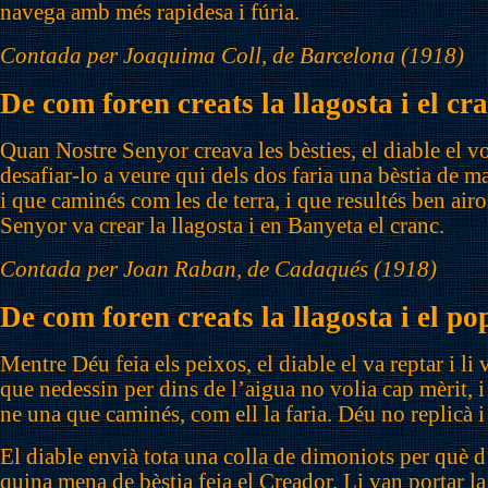
navega amb més rapidesa i fúria.
Contada per Joaquima Coll, de Barcelona (1918)
De com foren creats la llagosta i el cr
Quan Nostre Senyor creava les bèsties, el diable el vo
desafiar-lo a veure qui dels dos faria una bèstia de m
i que caminés com les de terra, i que resultés ben airo
Senyor va crear la llagosta i en Banyeta el cranc.
Contada per Joan Raban, de Cadaqués (1918)
De com foren creats la llagosta i el po
Mentre Déu feia els peixos, el diable el va reptar i li 
que nedessin per dins de l’aigua no volia cap mèrit, i 
ne una que caminés, com ell la faria. Déu no replicà i
El diable envià tota una colla de dimoniots per què d
quina mena de bèstia feia el Creador. Li van portar l