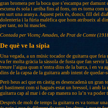
gran bromera per la boca que s’escampa per damunt d
escuma és sola i arriba fins al fons, on es torna com u
en surt una aranya. Aquest peix és, doncs, fill del diabl
dolenteria i la fúria malèfica que hom atribueix al di
per tant, no hi mascles.
Contada per Vicenç Amades, de Prat de Comte (191
De què ve la sípia
Una vegada, a un músic tocador de guitarra que feia u
va fer molta gràcia la sàssola de fusta que fan servir 
treure l’aigua quan n’entra dins de la barca, i en va a
dins de la capsa de la guitarra amb intent de quedar-s
Però heus ací que en càstig es desencadenà un gran 
el bastiment com si hagués estat un bressol, i amb la
guitarra cap al mar i de cap manera no la’n va poder t
Després de molt de temps la guitarra es va tornar una