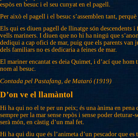
espòs en besuc i el seu cunyat en el pagell.
Per això el pagell i el besuc s’assemblen tant, perqu
Els qui es diuen pagell de llinatge són descendents i 
vells mariners. I diuen que no hi ha ningú que s’ano
dediqui a cap ofici de mar, puig que els parents van 
dels familiars no es dedicaria a feines de mar.
El mariner encantat es deia Quimet, i d’ací que hom 
nom al besuc.
Contada pel Pastafang, de Mataró (1919)
D’on ve el llamàntol
Hi ha qui no el te per un peix; és una ànima en pena
sempre per la mar sense repòs i sense poder deturar-
serà món, en càstig d’un mal fet.
Hi ha qui diu que és l’animeta d’un pescador que es t