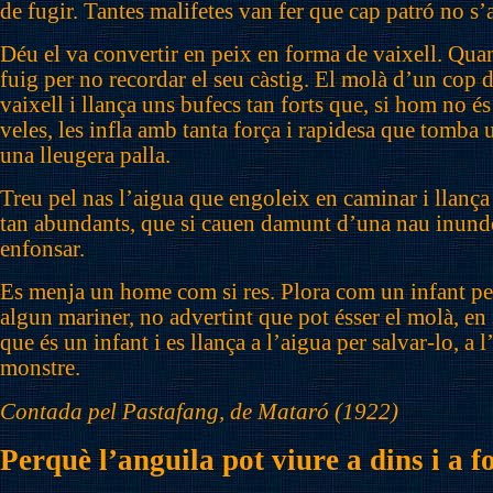
de fugir. Tantes malifetes van fer que cap patró no s’
Déu el va convertir en peix en forma de vaixell. Qu
fuig per no recordar el seu càstig. El molà d’un cop
vaixell i llança uns bufecs tan forts que, si hom no és
veles, les infla amb tanta força i rapidesa que tomb
una lleugera palla.
Treu pel nas l’aigua que engoleix en caminar i llança 
tan abundants, que si cauen damunt d’una nau inunden
enfonsar.
Es menja un home com si res. Plora com un infant per
algun mariner, no advertint que pot ésser el molà, en 
que és un infant i es llança a l’aigua per salvar-lo, a l
monstre.
Contada pel Pastafang, de Mataró (1922)
Perquè l’anguila pot viure a dins i a f