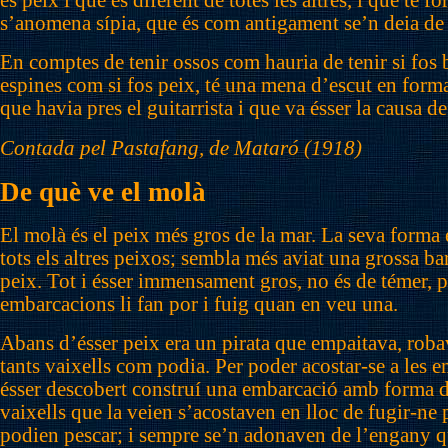
és peix i que és diferent de totes les altres, i que te f
s’anomena sípia, que és com antigament se’n deia de l
En comptes de tenir ossos com hauria de tenir si fos b
espines com si fos peix, té una mena d’escut en forma
que havia pres el guitarrista i que va ésser la causa d
Contada pel Pastafang, de Mataró (1918)
De què ve el molà
El molà és el peix més gros de la mar. La seva forma é
tots els altres peixos; sembla més aviat una grossa b
peix. Tot i ésser immensament gros, no és de témer, p
embarcacions li fan por i fuig quan en veu una.
Abans d’ésser peix era un pirata que empaitava, robav
tants vaixells com podia. Per poder acostar-se a les 
ésser descobert construí una embarcació amb forma de
vaixells que la veien s’acostaven en lloc de fugir-ne p
podien pescar; i sempre se’n adonaven de l’engany q